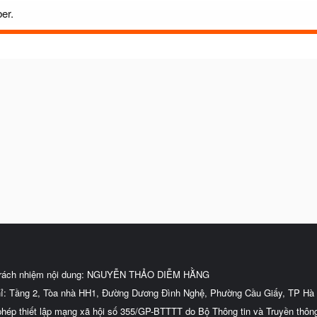
er.
trách nhiệm nội dung: NGUYỄN THẢO DIỄM HẰNG
hỉ: Tầng 2, Tòa nhà HH1, Đường Dương Đình Nghệ, Phường Cầu Giấy, TP Hà 
phép thiết lập mạng xã hội số 355/GP-BTTTT do Bộ Thông tin và Truyền thôn