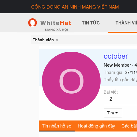
CỘNG ĐỒNG AN NINH MẠNG VIỆT NAM
TIN TỨC
THÀNH VI
Thành viên
october
O
New Member
·
4
Tham gia
27/11
Thấy lần gần đâ
Bài viết
2
Tìm
Tin nhắn hồ sơ
Hoạt động gần đây
Các bài