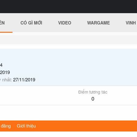
ÊN
CÓ GÌ MỚI
VIDEO
WARGAME
VINH
4
/2019
y nhất
27/11/2019
Điểm tương tác
0
 đăng
Giới thiệu