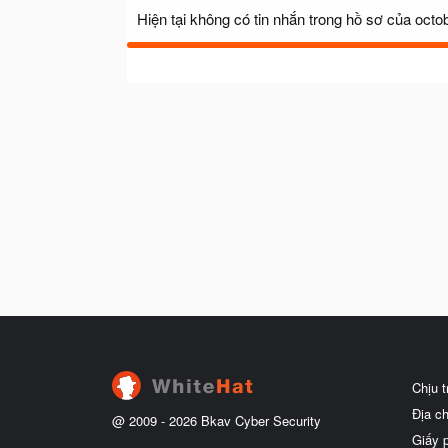
Hiện tại không có tin nhắn trong hồ sơ của octob
Chịu 
Địa c
@ 2009 -
2026
Bkav Cyber Security
Giấy 