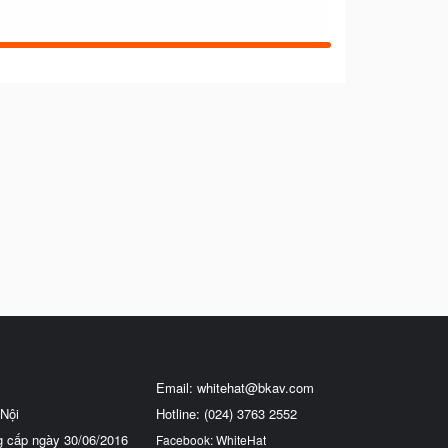
Email:
whitehat@bkav.com
Nội
Hotline: (024) 3763 2552
g cấp ngày 30/06/2016
Facebook: WhiteHat