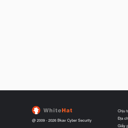
Chịu 
Địa c
@ 2009 -
2026
Bkav Cyber Security
Giấy 