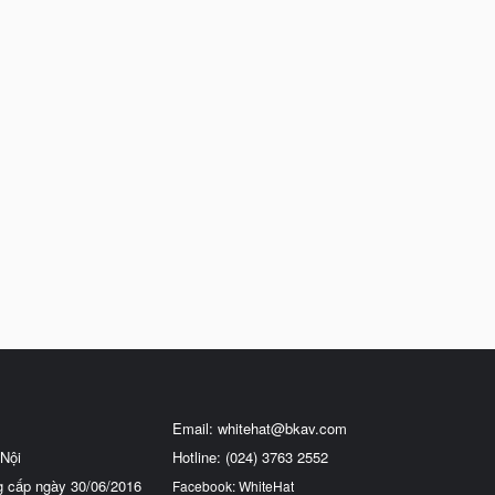
Email:
whitehat@bkav.com
Nội
Hotline: (024) 3763 2552
g cấp ngày 30/06/2016
Facebook: WhiteHat