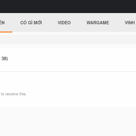
ÊN
CÓ GÌ MỚI
VIDEO
WARGAME
VINH
 38)
o receive this.