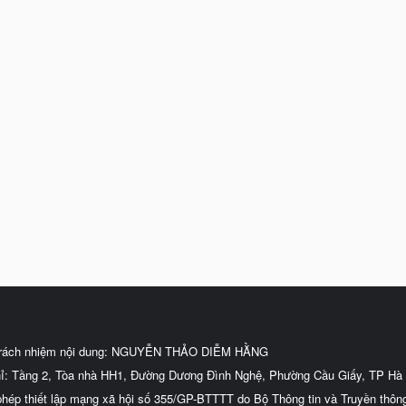
trách nhiệm nội dung: NGUYỄN THẢO DIỄM HẰNG
hỉ: Tầng 2, Tòa nhà HH1, Đường Dương Đình Nghệ, Phường Cầu Giấy, TP Hà 
phép thiết lập mạng xã hội số 355/GP-BTTTT do Bộ Thông tin và Truyền thôn