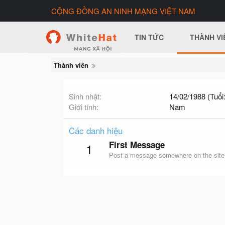
CỘNG ĐỒNG AN NINH MẠNG VIỆT NAM
TIN TỨC
THÀNH VI
Thành viên
Sinh nhật
14/02/1988 (Tuổi:
Giới tính
Nam
Các danh hiệu
First Message
1
Post a message somewhere on the site t