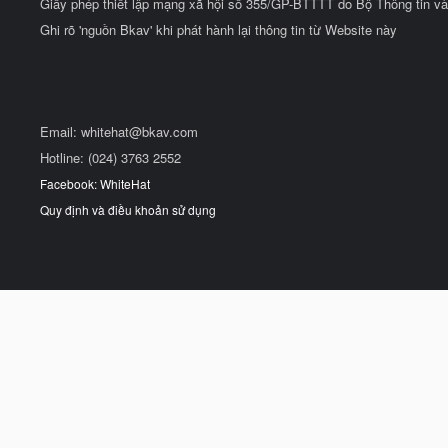
Giấy phép thiết lập mạng xã hội số 355/GP-BTTTT do Bộ Thông tin và
Ghi rõ 'nguồn Bkav' khi phát hành lại thông tin từ Website này
Email:
whitehat@bkav.com
Hotline: (024) 3763 2552
Facebook: WhiteHat
Quy định và điều khoản sử dụng