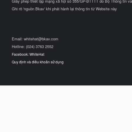
Giấy phép thiết lập mạng xã hội số 355/GP-BTTTT do Bộ Thông tin và
Ghi rõ 'nguồn Bkav' khi phát hành lại thông tin từ Website này
Email:
whitehat@bkav.com
Hotline: (024) 3763 2552
Facebook: WhiteHat
Quy định và điều khoản sử dụng