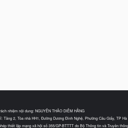
trách nhiệm nội dung: NGUYỄN THẢO DIỄM HẰNG
hỉ: Tầng 2, Tòa nhà HH1, Đường Dương Đình Nghệ, Phường Cầu Giấy, TP Hà 
phép thiết lập mạng xã hội số 355/GP-BTTTT do Bộ Thông tin và Truyền thôn