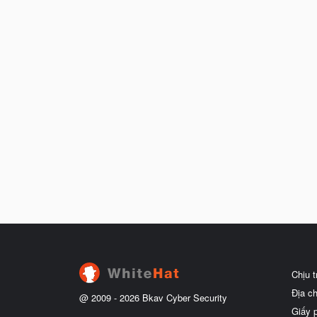
Chịu 
Địa c
@ 2009 -
2026
Bkav Cyber Security
Giấy 