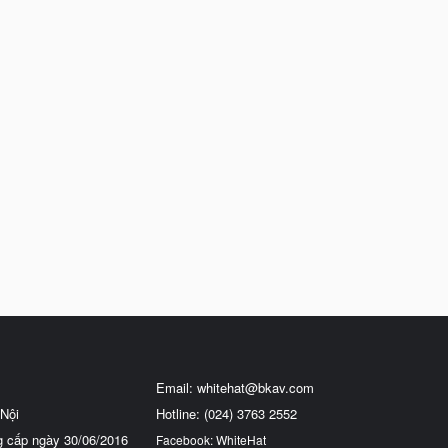
Email:
whitehat@bkav.com
Nội
Hotline: (024) 3763 2552
g cấp ngày 30/06/2016
Facebook: WhiteHat