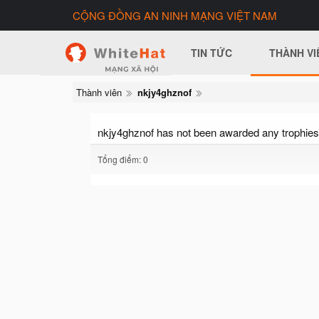
CỘNG ĐỒNG AN NINH MẠNG VIỆT NAM
TIN TỨC
THÀNH VI
Thành viên
nkjy4ghznof
nkjy4ghznof has not been awarded any trophies
Tổng điểm: 0