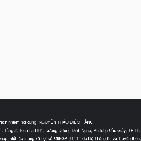
trách nhiệm nội dung: NGUYỄN THẢO DIỄM HẰNG
hỉ: Tầng 2, Tòa nhà HH1, Đường Dương Đình Nghệ, Phường Cầu Giấy, TP Hà 
phép thiết lập mạng xã hội số 355/GP-BTTTT do Bộ Thông tin và Truyền thôn