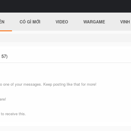
ÊN
CÓ GÌ MỚI
VIDEO
WARGAME
VINH
 57)
o one of your messages. Keep posting like that for more!
ere!
o receive this.