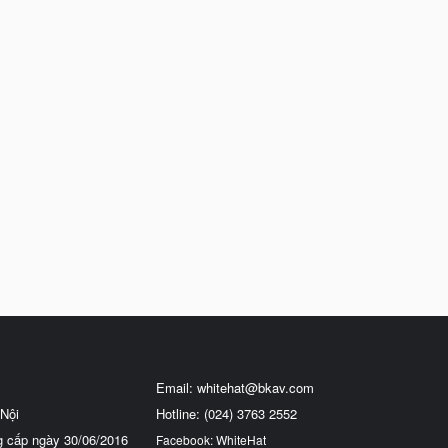
Email:
whitehat@bkav.com
Nội
Hotline: (024) 3763 2552
g cấp ngày 30/06/2016
Facebook: WhiteHat