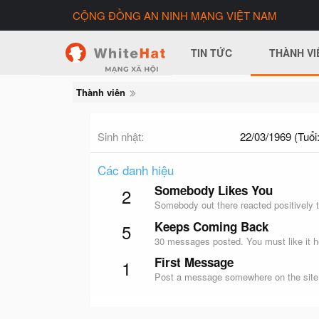
CỘNG ĐỒNG AN NINH MẠNG VIỆT NAM
TIN TỨC
THÀNH VI
Thành viên
Sinh nhật
22/03/1969 (Tuổi:
Các danh hiệu
Somebody Likes You
2
Somebody out there reacted positively t
Keeps Coming Back
5
30 messages posted. You must like it h
First Message
1
Post a message somewhere on the site t