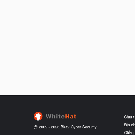
Chịu 
Địa c
@ 2009 -
2026
Bkav Cyber Security
Giấy 