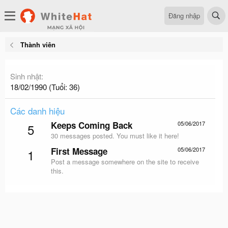
Đăng nhập
Thành viên
Sinh nhật
18/02/1990 (Tuổi: 36)
Các danh hiệu
Keeps Coming Back
05/06/2017
5
30 messages posted. You must like it here!
First Message
05/06/2017
1
Post a message somewhere on the site to receive
this.