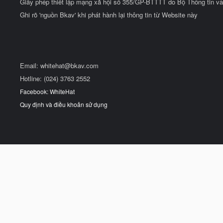
Giấy phép thiết lập mạng xã hội số 355/GP-BTTTT do Bộ Thông tin và
Ghi rõ 'nguồn Bkav' khi phát hành lại thông tin từ Website này
Email:
whitehat@bkav.com
Hotline: (024) 3763 2552
Facebook: WhiteHat
Quy định và điều khoản sử dụng