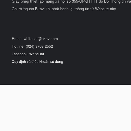
Giấy phép thiết lập mạng xã hội số 355/GP-BTTTT do Bộ Thông tin và
Ghi rõ 'nguồn Bkav' khi phát hành lại thông tin từ Website này
Email:
whitehat@bkav.com
Hotline: (024) 3763 2552
Facebook: WhiteHat
Quy định và điều khoản sử dụng