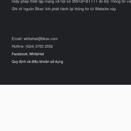
Giấy phép thiết lập mạng xã hội số 355/GP-BTTTT do Bộ Thông tin và
Ghi rõ 'nguồn Bkav' khi phát hành lại thông tin từ Website này
Email:
whitehat@bkav.com
Hotline: (024) 3763 2552
Facebook: WhiteHat
Quy định và điều khoản sử dụng