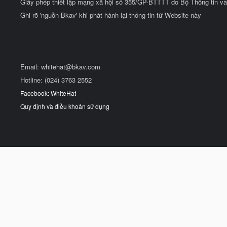
Giấy phép thiết lập mạng xã hội số 355/GP-BTTTT do Bộ Thông tin và
Ghi rõ 'nguồn Bkav' khi phát hành lại thông tin từ Website này
Email:
whitehat@bkav.com
Hotline: (024) 3763 2552
Facebook: WhiteHat
Quy định và điều khoản sử dụng