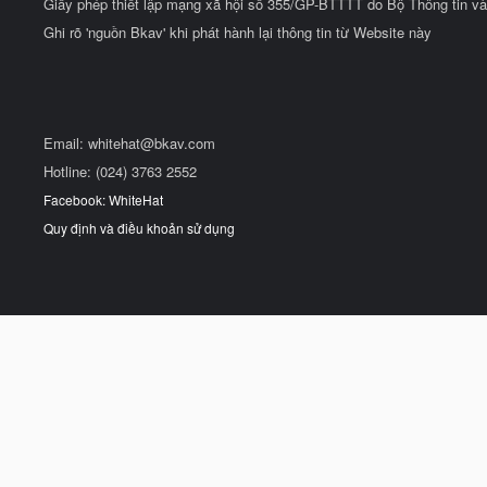
Giấy phép thiết lập mạng xã hội số 355/GP-BTTTT do Bộ Thông tin và
Ghi rõ 'nguồn Bkav' khi phát hành lại thông tin từ Website này
Email:
whitehat@bkav.com
Hotline: (024) 3763 2552
Facebook: WhiteHat
Quy định và điều khoản sử dụng