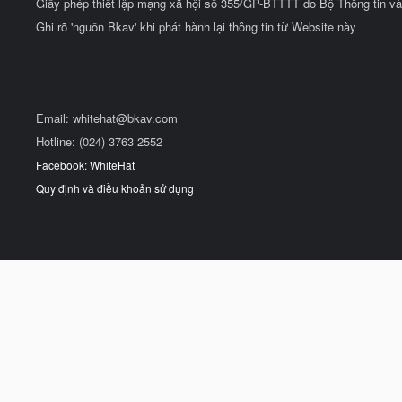
Giấy phép thiết lập mạng xã hội số 355/GP-BTTTT do Bộ Thông tin và
Ghi rõ 'nguồn Bkav' khi phát hành lại thông tin từ Website này
Email:
whitehat@bkav.com
Hotline: (024) 3763 2552
Facebook: WhiteHat
Quy định và điều khoản sử dụng