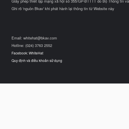
Giấy phép thiết lập mạng xã hội số 355/GP-BTTTT do Bộ Thông tin và
Ghi rõ 'nguồn Bkav' khi phát hành lại thông tin từ Website này
Email:
whitehat@bkav.com
Hotline: (024) 3763 2552
Facebook: WhiteHat
Quy định và điều khoản sử dụng