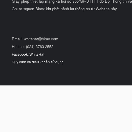
Giấy phép thiết lập mạng xã hội số 355/GP-BTTTT do Bộ Thông tin và
Ghi rõ 'nguồn Bkav' khi phát hành lại thông tin từ Website này
Email:
whitehat@bkav.com
Hotline: (024) 3763 2552
Facebook: WhiteHat
Quy định và điều khoản sử dụng