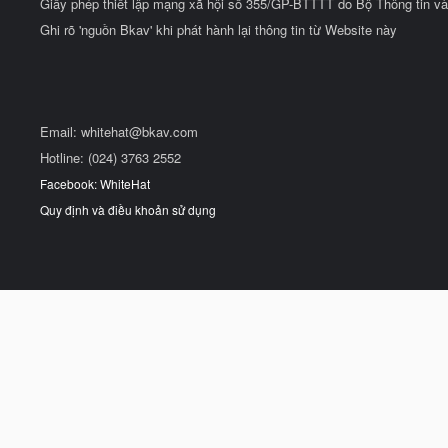
Giấy phép thiết lập mạng xã hội số 355/GP-BTTTT do Bộ Thông tin và
Ghi rõ 'nguồn Bkav' khi phát hành lại thông tin từ Website này
Email:
whitehat@bkav.com
Hotline: (024) 3763 2552
Facebook: WhiteHat
Quy định và điều khoản sử dụng