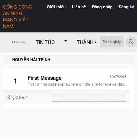
CỘNG ĐỒNG
Giới thiệu
Liên hệ
Đăng nhập
Đăng ký
AN NINH
MẠNG VIỆT
NAM
Đăng nhập
TIN TỨC
THÀNH VIÊN
CÓ GÌ 
NGUYỄN HẢI TRÌNH
First Message
30/07/2018
1
Post a message somewhere on the site to receive this.
Xem tất cả thành tích có thể đạt được
Tổng điểm: 1