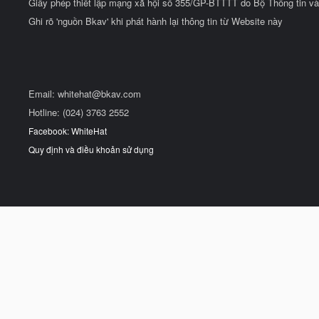
Giấy phép thiết lập mạng xã hội số 355/GP-BTTTT do Bộ Thông tin và
Ghi rõ 'nguồn Bkav' khi phát hành lại thông tin từ Website này
Email:
whitehat@bkav.com
Hotline: (024) 3763 2552
Facebook: WhiteHat
Quy định và điều khoản sử dụng