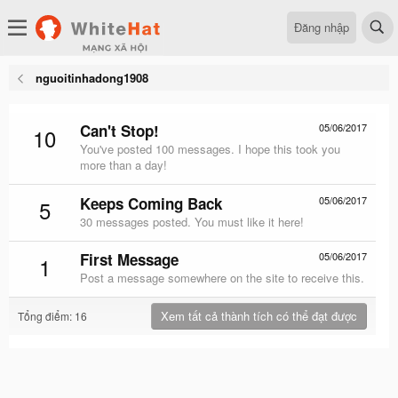
Đăng nhập
nguoitinhadong1908
Can't Stop!
05/06/2017
10
You've posted 100 messages. I hope this took you
more than a day!
Keeps Coming Back
05/06/2017
5
30 messages posted. You must like it here!
First Message
05/06/2017
1
Post a message somewhere on the site to receive this.
Xem tất cả thành tích có thể đạt được
Tổng điểm: 16