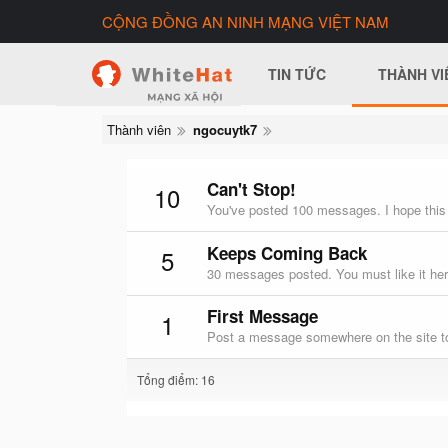
CỘNG ĐỒNG AN NINH MẠNG VIỆT NAM
TIN TỨC
THÀNH VI
Thành viên
ngocuytk7
Can't Stop!
10
You've posted 100 messages. I hope this
Keeps Coming Back
5
30 messages posted. You must like it her
First Message
1
Post a message somewhere on the site to
Tổng điểm: 16