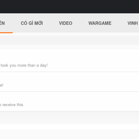
ÊN
CÓ GÌ MỚI
VIDEO
WARGAME
VINH
 took you more than a day!
e!
 receive this.