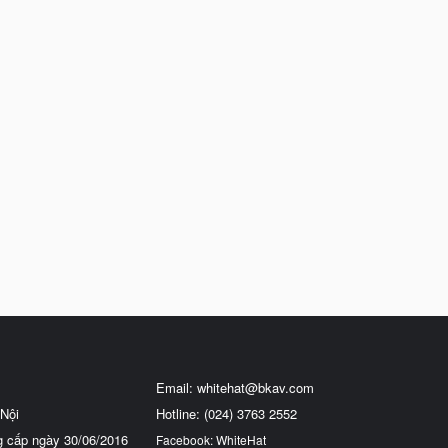
Email:
whitehat@bkav.com
Nội
Hotline: (024) 3763 2552
g cấp ngày 30/06/2016
Facebook: WhiteHat