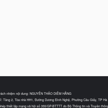
trách nhiệm nội dung: NGUYỄN THẢO DIỄM HẰNG
hỉ: Tầng 2, Tòa nhà HH1, Đường Dương Đình Nghệ, Phường Cầu Giấy, TP Hà 
phép thiết lập mạng xã hội số 355/GP-BTTTT do Bộ Thông tin và Truyền thôn