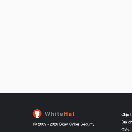
Chịu 
Địa c
@ 2009 -
2026
Bkav Cyber Security
Giấy 