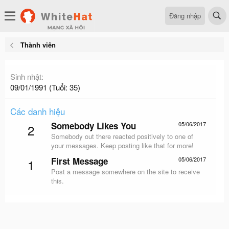
Đăng nhập
Thành viên
Sinh nhật
09/01/1991 (Tuổi: 35)
Các danh hiệu
Somebody Likes You
05/06/2017
2
Somebody out there reacted positively to one of
your messages. Keep posting like that for more!
First Message
05/06/2017
1
Post a message somewhere on the site to receive
this.