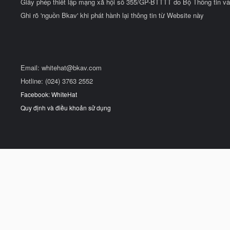
Giấy phép thiết lập mạng xã hội số 355/GP-BTTTT do Bộ Thông tin và
Ghi rõ 'nguồn Bkav' khi phát hành lại thông tin từ Website này
Email:
whitehat@bkav.com
Hotline: (024) 3763 2552
Facebook: WhiteHat
Quy định và điều khoản sử dụng