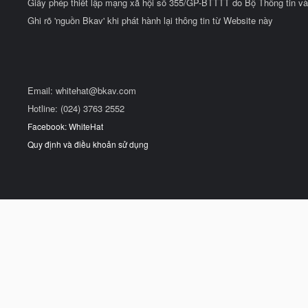
Giấy phép thiết lập mạng xã hội số 355/GP-BTTTT do Bộ Thông tin và
Ghi rõ 'nguồn Bkav' khi phát hành lại thông tin từ Website này
Email:
whitehat@bkav.com
Hotline: (024) 3763 2552
Facebook: WhiteHat
Quy định và điều khoản sử dụng