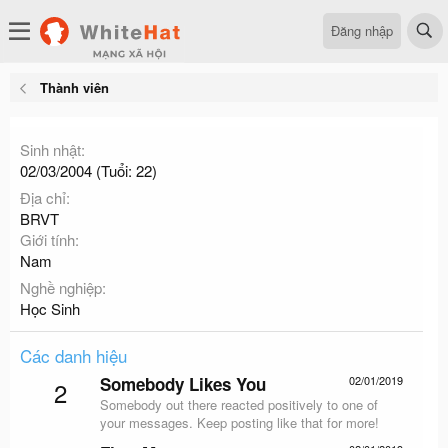
Đăng nhập
Thành viên
Sinh nhật
02/03/2004 (Tuổi: 22)
Địa chỉ
BRVT
Giới tính
Nam
Nghề nghiệp
Học Sinh
Các danh hiệu
Somebody Likes You
02/01/2019
2
Somebody out there reacted positively to one of
your messages. Keep posting like that for more!