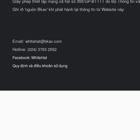
Giấy phép thiết lập mạng xã hội số 355/GP-BTTTT do Bộ Thông tin và
Ghi rõ 'nguồn Bkav' khi phát hành lại thông tin từ Website này
Email:
whitehat@bkav.com
Hotline: (024) 3763 2552
Facebook: WhiteHat
Quy định và điều khoản sử dụng