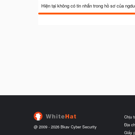
Hiện tại không có tin nhắn trong hồ sơ của ngd
Chịu 
Địa c
@ 2009 -
2026
Bkav Cyber Security
Giấy 