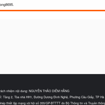
uong8695.
trách nhiệm nội dung: NGUYỄN THẢO DIỄM HẰNG
hỉ: Tầng 2, Tòa nhà HH1, Đường Dương Đình Nghệ, Phường Cầu Giấy, TP Hà 
phép thiết lập mạng xã hội số 355/GP-BTTTT do Bộ Thông tin và Truyền thôn