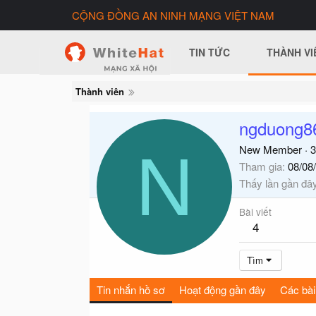
CỘNG ĐỒNG AN NINH MẠNG VIỆT NAM
TIN TỨC
THÀNH VI
Thành viên
ngduong8
N
New Member
·
3
Tham gia
08/08
Thấy lần gần đâ
Bài viết
4
Tìm
Tin nhắn hồ sơ
Hoạt động gần đây
Các bài