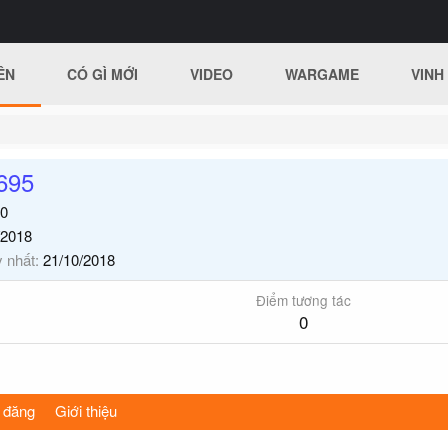
ÊN
CÓ GÌ MỚI
VIDEO
WARGAME
VINH
695
0
/2018
y nhất
21/10/2018
Điểm tương tác
0
 đăng
Giới thiệu