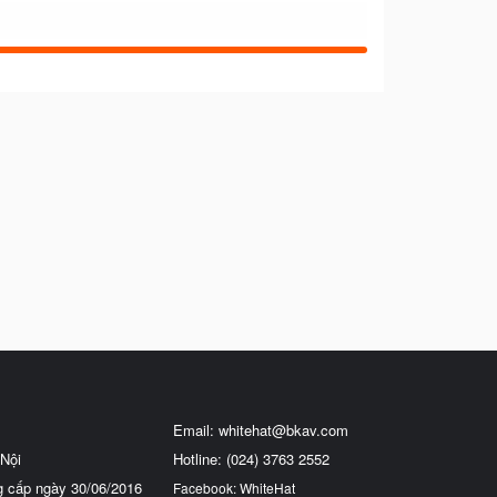
Email:
whitehat@bkav.com
Nội
Hotline: (024) 3763 2552
g cấp ngày 30/06/2016
Facebook: WhiteHat