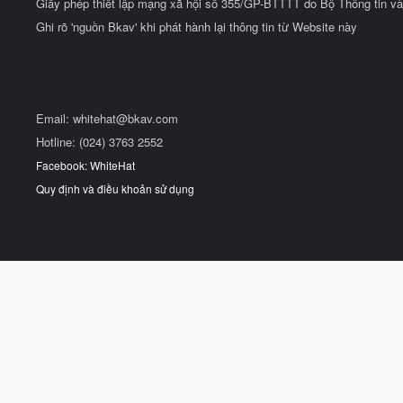
Giấy phép thiết lập mạng xã hội số 355/GP-BTTTT do Bộ Thông tin và
Ghi rõ 'nguồn Bkav' khi phát hành lại thông tin từ Website này
Email:
whitehat@bkav.com
Hotline: (024) 3763 2552
Facebook: WhiteHat
Quy định và điều khoản sử dụng