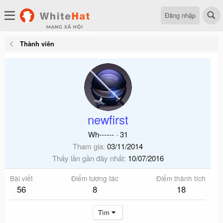
Đăng nhập
Thành viên
newfirst
Wh------
·
31
Tham gia
03/11/2014
Thấy lần gần đây nhất
10/07/2016
Bài viết
Điểm tương tác
Điểm thành tích
56
8
18
Tìm