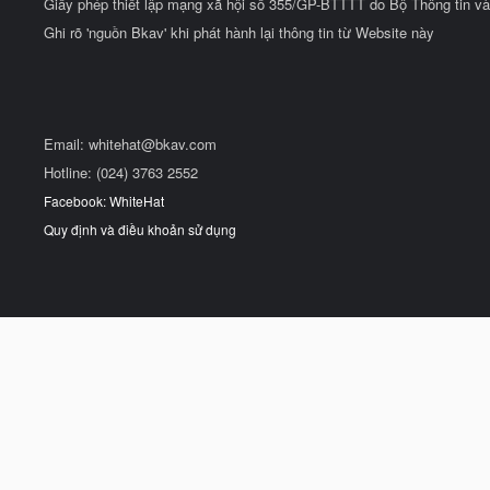
Giấy phép thiết lập mạng xã hội số 355/GP-BTTTT do Bộ Thông tin và
Ghi rõ 'nguồn Bkav' khi phát hành lại thông tin từ Website này
Email:
whitehat@bkav.com
Hotline: (024) 3763 2552
Facebook: WhiteHat
Quy định và điều khoản sử dụng