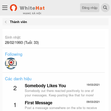
Đăng nhập
Thành viên
Sinh nhật
28/02/1993 (Tuổi: 33)
Following
Các danh hiệu
Somebody Likes You
19/03/2021
2
Somebody out there reacted positively to one of
your messages. Keep posting like that for more!
First Message
09/03/2021
1
Post a message somewhere on the site to receive