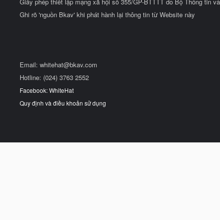
Giấy phép thiết lập mạng xã hội số 355/GP-BTTTT do Bộ Thông tin và
Ghi rõ 'nguồn Bkav' khi phát hành lại thông tin từ Website này
Email:
whitehat@bkav.com
Hotline: (024) 3763 2552
Facebook: WhiteHat
Quy định và điều khoản sử dụng