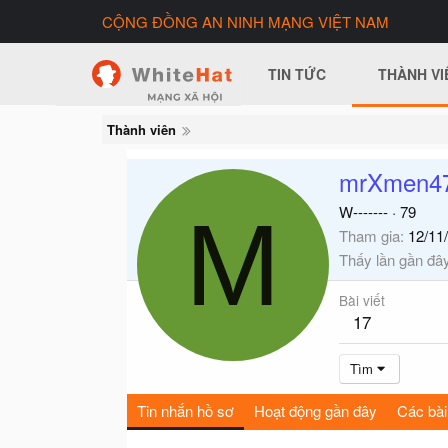
CỘNG ĐỒNG AN NINH MẠNG VIỆT NAM
TIN TỨC
THÀNH VI
Thành viên
mrXmen4
M
W-------
·
79
Tham gia
12/11
Thấy lần gần đâ
Bài viết
17
Tìm
Tin nhắn hồ sơ
Hoạt động gần đây
Các bài