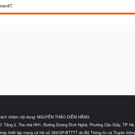
Xmen47.
trách nhiệm nội dung: NGUYỄN THẢO DIỄM HẰNG
hỉ: Tầng 2, Tòa nhà HH1, Đường Dương Đình Nghệ, Phường Cầu Giấy, TP Hà 
phép thiết lập mạng xã hội số 355/GP-BTTTT do Bộ Thông tin và Truyền thôn