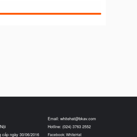
Email:
whitehat@bkav.com
Nội
Hotline: (024) 3763 2552
g cấp ngày 30/06/2016
Facebook: WhiteHat