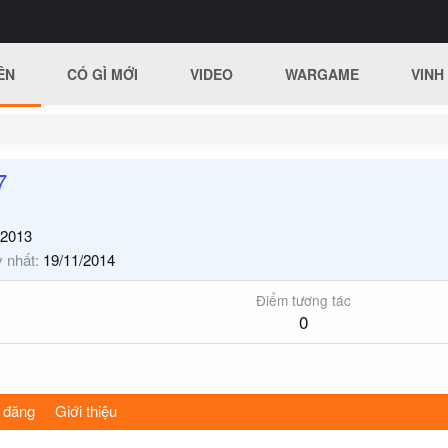
ÊN
CÓ GÌ MỚI
VIDEO
WARGAME
VINH
7
/2013
y nhất
19/11/2014
Điểm tương tác
0
 đăng
Giới thiệu