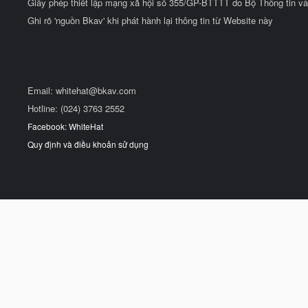
Giấy phép thiết lập mạng xã hội số 355/GP-BTTTT do Bộ Thông tin và
Ghi rõ 'nguồn Bkav' khi phát hành lại thông tin từ Website này
Email:
whitehat@bkav.com
Hotline: (024) 3763 2552
Facebook: WhiteHat
Quy định và điều khoản sử dụng