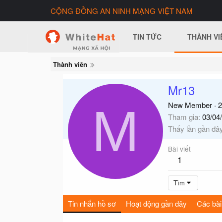
CỘNG ĐỒNG AN NINH MẠNG VIỆT NAM
TIN TỨC
THÀNH VI
Thành viên
Mr13
M
New Member
·
2
Tham gia
03/04
Thấy lần gần đâ
Bài viết
1
Tìm
Tin nhắn hồ sơ
Hoạt động gần đây
Các bài