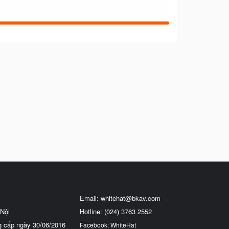
Email:
whitehat@bkav.com
Nội
Hotline: (024) 3763 2552
g cấp ngày 30/06/2016
Facebook: WhiteHat