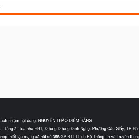
.
trách nhiệm nội dung: NGUYỄN THẢO DIỄM HẰNG
hỉ: Tầng 2, Tòa nhà HH1, Đường Dương Đình Nghệ, Phường Cầu Giấy, TP Hà 
phép thiết lập mạng xã hội số 355/GP-BTTTT do Bộ Thông tin và Truyền thôn