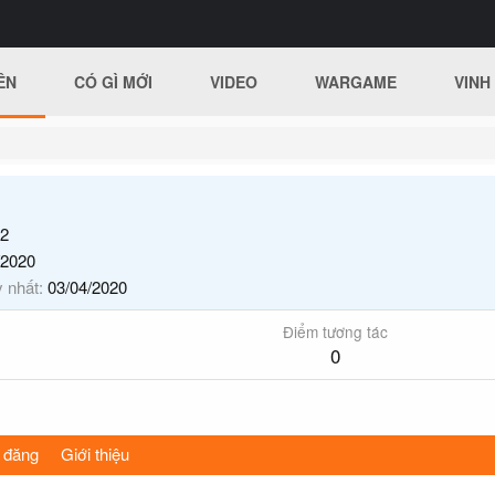
ÊN
CÓ GÌ MỚI
VIDEO
WARGAME
VINH
2
/2020
y nhất
03/04/2020
Điểm tương tác
0
 đăng
Giới thiệu