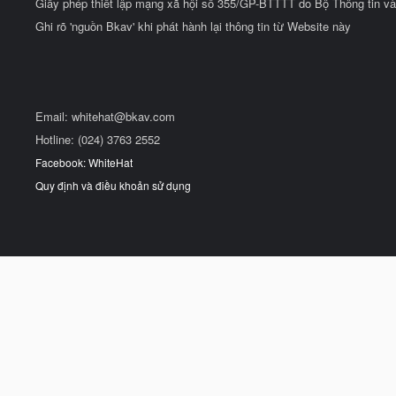
Giấy phép thiết lập mạng xã hội số 355/GP-BTTTT do Bộ Thông tin và
Ghi rõ 'nguồn Bkav' khi phát hành lại thông tin từ Website này
Email:
whitehat@bkav.com
Hotline: (024) 3763 2552
Facebook: WhiteHat
Quy định và điều khoản sử dụng