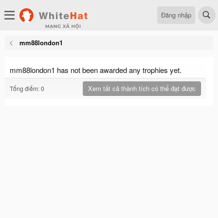
Đăng nhập
mm88london1
mm88london1 has not been awarded any trophies yet.
Xem tất cả thành tích có thể đạt được
Tổng điểm: 0