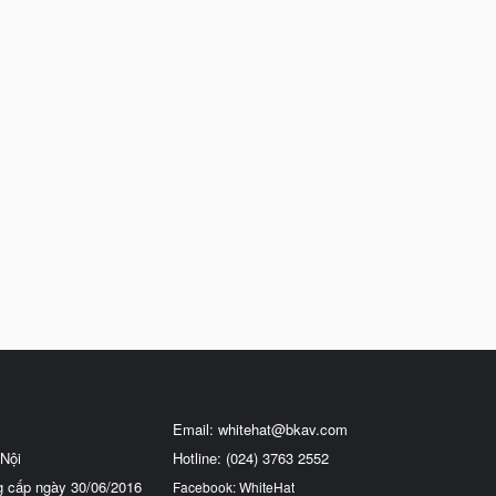
Email:
whitehat@bkav.com
Nội
Hotline: (024) 3763 2552
g cấp ngày 30/06/2016
Facebook: WhiteHat