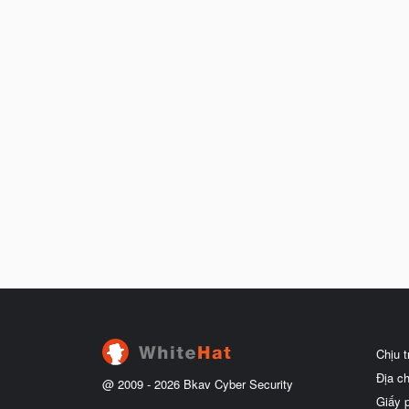
Chịu 
Địa c
@ 2009 -
2026
Bkav Cyber Security
Giấy 