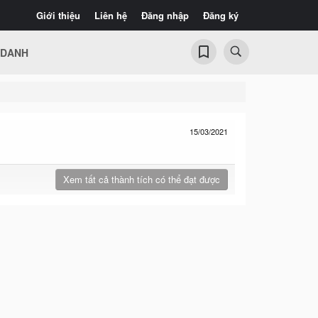
Giới thiệu
Liên hệ
Đăng nhập
Đăng ký
 DANH
15/03/2021
Xem tất cả thành tích có thể đạt được