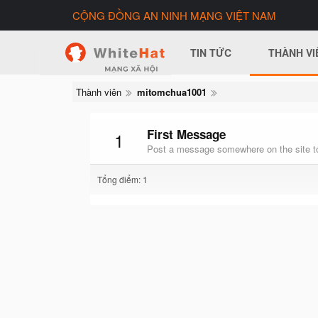
CỘNG ĐỒNG AN NINH MẠNG VIỆT NAM
TIN TỨC
THÀNH VI
Thành viên
mitomchua1001
First Message
1
Post a message somewhere on the site to
Tổng điểm: 1