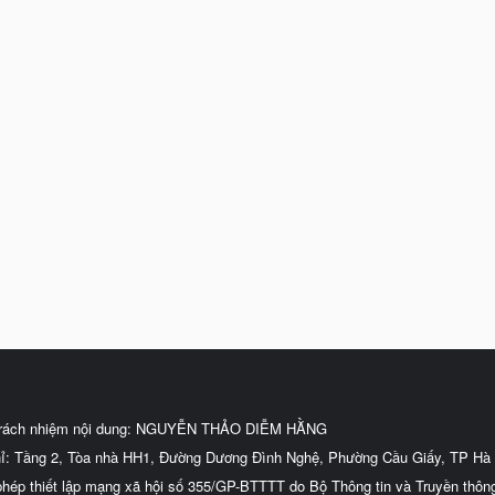
trách nhiệm nội dung: NGUYỄN THẢO DIỄM HẰNG
hỉ: Tầng 2, Tòa nhà HH1, Đường Dương Đình Nghệ, Phường Cầu Giấy, TP Hà 
phép thiết lập mạng xã hội số 355/GP-BTTTT do Bộ Thông tin và Truyền thôn