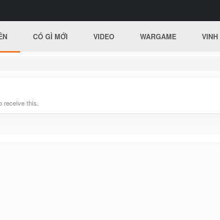
ÊN
CÓ GÌ MỚI
VIDEO
WARGAME
VINH
 receive this.