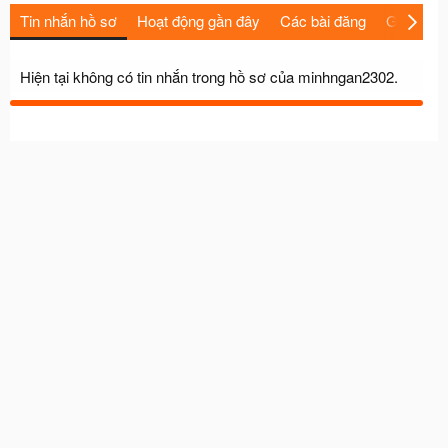
Tin nhắn hồ sơ
Hoạt động gần đây
Các bài đăng
Giới thiệu
Hiện tại không có tin nhắn trong hồ sơ của minhngan2302.