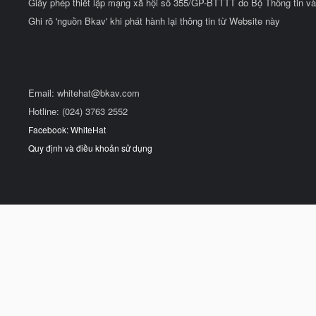
Giấy phép thiết lập mạng xã hội số 355/GP-BTTTT do Bộ Thông tin và
Ghi rõ 'nguồn Bkav' khi phát hành lại thông tin từ Website này
Email:
whitehat@bkav.com
Hotline: (024) 3763 2552
Facebook: WhiteHat
Quy định và điều khoản sử dụng