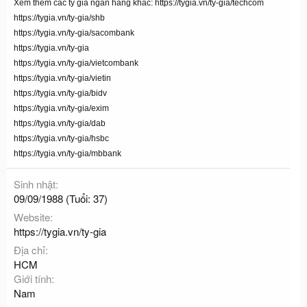
Xem thêm các tỷ giá ngân hàng khác:
https://tygia.vn/ty-gia/techcom
https://tygia.vn/ty-gia/shb
https://tygia.vn/ty-gia/sacombank
https://tygia.vn/ty-gia
https://tygia.vn/ty-gia/vietcombank
https://tygia.vn/ty-gia/vietin
https://tygia.vn/ty-gia/bidv
https://tygia.vn/ty-gia/exim
https://tygia.vn/ty-gia/dab
https://tygia.vn/ty-gia/hsbc
https://tygia.vn/ty-gia/mbbank
Sinh nhật
09/09/1988 (Tuổi: 37)
Website
https://tygia.vn/ty-gia
Địa chỉ
HCM
Giới tính
Nam