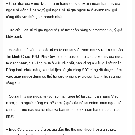
+ Cập nhật giá vàng,
tỷ giá ngân hàng ở hsbc
, tỷ giá ngân hàng,
tỷ giá
ngoại tệ đông á bank
, tỷ giá ngoại tệ,
tỷ giá ngoại tệ ở eximbank
, giá
xăng dầu với thời gian nhanh nhất.
+ Tra cứu lịch sử tỷ giá ngoại tệ (Hỗ trợ ngân hàng Vietcombank),
tỷ giá
bidv bank
+ So sánh giá vàng tại các tổ chức lớn tại Việt Nam như SJC, DOJI, Bảo
Tín Minh Châu, PNJ, Phú Quý... giúp người dùng có thể
xem tỷ giá ngoại
tệ vietinbank
, giá vàng mua ở đâu rẻ nhất, bán vàng ở đâu giá tốt nhất.
Đồng thời, chức năng xem lại lịch sử giá vàng SJC cũng đã được thêm
vào, giúp người dùng có thể
tra cứu tỷ giá cny vietcombank
, lịch sử giá
vàng SJC.
+ So sánh tỷ giá ngoại tệ (với 25 mã ngoại tệ) tại các ngân hàng Việt
Nam, giúp người dùng có thể
xem tỷ giá của bộ tài chính
, mua ngoại tệ
ở ngân hàng nào giá tốt nhất và bán ngoại tệ ở ngân hàng nào giá tốt
nhất.
+ Biểu đồ giá vàng thế giới, giá dầu thô thế giới theo thời gian thực.