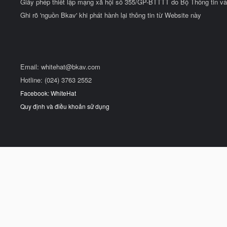
Giấy phép thiết lập mạng xã hội số 355/GP-BTTTT do Bộ Thông tin và
Ghi rõ 'nguồn Bkav' khi phát hành lại thông tin từ Website này
Email:
whitehat@bkav.com
Hotline: (024) 3763 2552
Facebook: WhiteHat
Quy định và điều khoản sử dụng