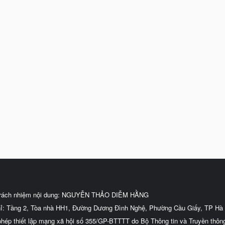
trách nhiệm nội dung: NGUYỄN THẢO DIỄM HẰNG
hỉ: Tầng 2, Tòa nhà HH1, Đường Dương Đình Nghệ, Phường Cầu Giấy, TP Hà 
phép thiết lập mạng xã hội số 355/GP-BTTTT do Bộ Thông tin và Truyền thôn