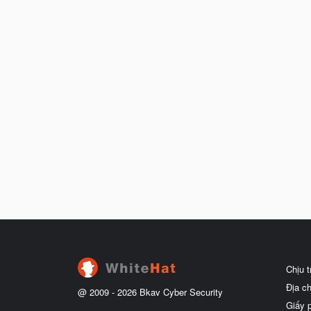
Chịu 
Địa c
@ 2009 -
2026
Bkav Cyber Security
Giấy 