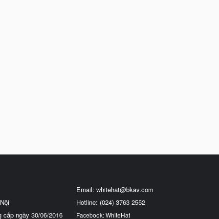
Email:
whitehat@bkav.com
Nội
Hotline: (024) 3763 2552
g cấp ngày 30/06/2016
Facebook: WhiteHat