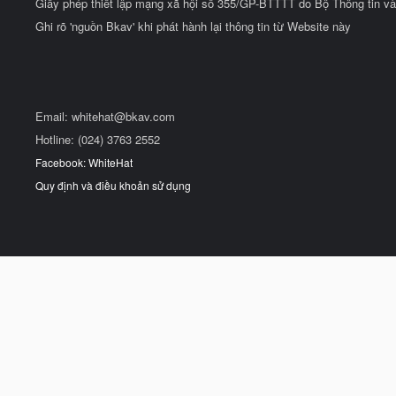
Giấy phép thiết lập mạng xã hội số 355/GP-BTTTT do Bộ Thông tin và
Ghi rõ 'nguồn Bkav' khi phát hành lại thông tin từ Website này
Email:
whitehat@bkav.com
Hotline: (024) 3763 2552
Facebook: WhiteHat
Quy định và điều khoản sử dụng