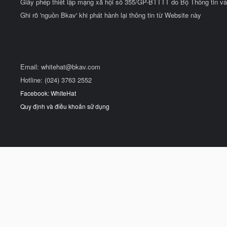
Giấy phép thiết lập mạng xã hội số 355/GP-BTTTT do Bộ Thông tin và
Ghi rõ 'nguồn Bkav' khi phát hành lại thông tin từ Website này
Email:
whitehat@bkav.com
Hotline: (024) 3763 2552
Facebook: WhiteHat
Quy định và điều khoản sử dụng