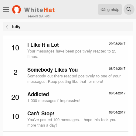
Đăng nhập
luffy
I Like It a Lot
29/08/2017
10
Your messages have been positively reacted to 25
times.
Somebody Likes You
06/04/2017
2
Somebody out there reacted positively to one of your
messages. Keep posting like that for more!
Addicted
06/04/2017
20
1,000 messages? Impressive!
Can't Stop!
06/04/2017
10
You've posted 100 messages. I hope this took you
more than a day!