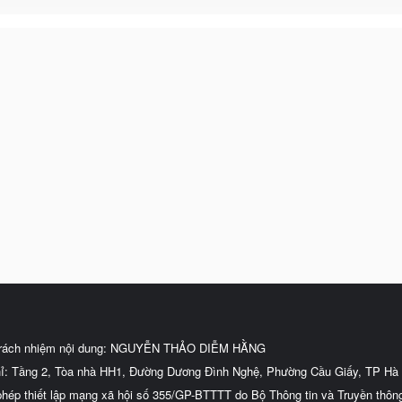
trách nhiệm nội dung: NGUYỄN THẢO DIỄM HẰNG
hỉ: Tầng 2, Tòa nhà HH1, Đường Dương Đình Nghệ, Phường Cầu Giấy, TP Hà 
phép thiết lập mạng xã hội số 355/GP-BTTTT do Bộ Thông tin và Truyền thôn