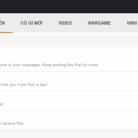
ÊN
CÓ GÌ MỚI
VIDEO
WARGAME
VINH
 one of your messages. Keep posting like that for more!
 took you more than a day!
e!
 receive this.