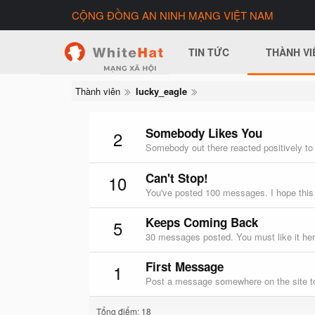
CỘNG ĐỒNG AN NINH MẠNG VIỆT NAM
TIN TỨC
THÀNH VI
Thành viên
lucky_eagle
Somebody Likes You
2
Somebody out there reacted positively to
Can't Stop!
10
You've posted 100 messages. I hope this
Keeps Coming Back
5
30 messages posted. You must like it her
First Message
1
Post a message somewhere on the site to
Tổng điểm: 18