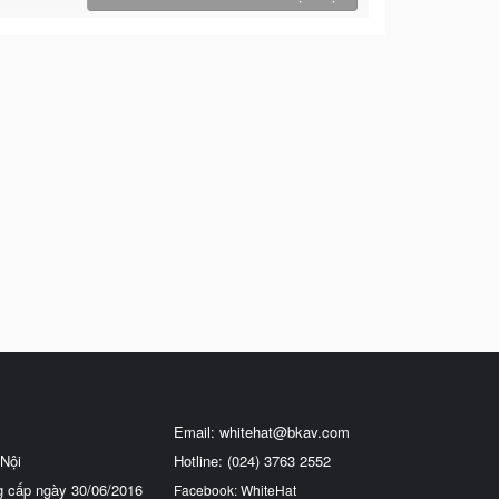
Email:
whitehat@bkav.com
Nội
Hotline: (024) 3763 2552
g cấp ngày 30/06/2016
Facebook: WhiteHat