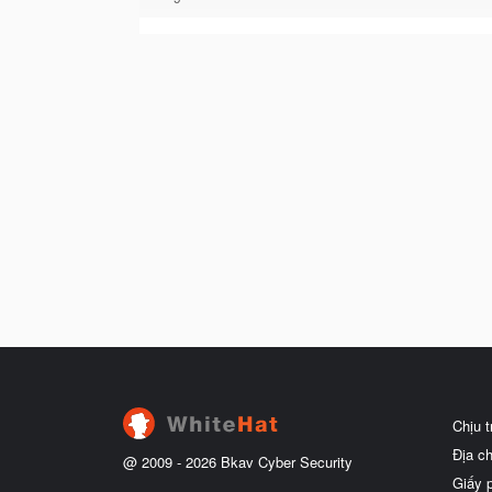
Chịu 
Địa c
@ 2009 -
2026
Bkav Cyber Security
Giấy 