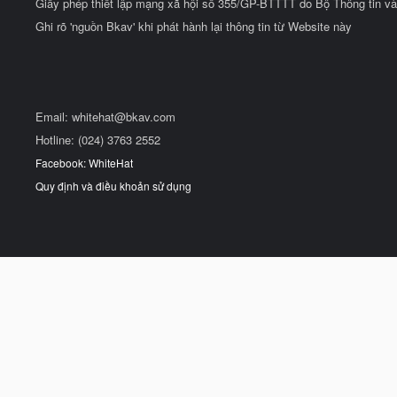
Giấy phép thiết lập mạng xã hội số 355/GP-BTTTT do Bộ Thông tin và
Ghi rõ 'nguồn Bkav' khi phát hành lại thông tin từ Website này
Email:
whitehat@bkav.com
Hotline: (024) 3763 2552
Facebook: WhiteHat
Quy định và điều khoản sử dụng