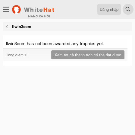
Đăng nhập
llwin3com
llwin3com has not been awarded any trophies yet.
Xem tất cả thành tích có thể đạt được
Tổng điểm: 0