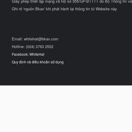
Giấy phép thiết lập mạng xã hội số 355/GP-BTTTT do Bộ Thông tin và
Ghi rõ 'nguồn Bkav' khi phát hành lại thông tin từ Website này
Email:
whitehat@bkav.com
Hotline: (024) 3763 2552
Facebook: WhiteHat
Quy định và điều khoản sử dụng