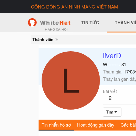
CỘNG ĐỒNG AN NINH MẠNG VIỆT NAM
TIN TỨC
THÀNH VI
Thành viên
liverD
L
W-------
·
31
Tham gia
17/03
Thấy lần gần đâ
Bài viết
2
Tìm
Tin nhắn hồ sơ
Hoạt động gần đây
Các bài