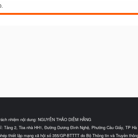
D.
trách nhiệm nội dung: NGUYỄN THẢO DIỄM HẰNG
hỉ: Tầng 2, Tòa nhà HH1, Đường Dương Đình Nghệ, Phường Cầu Giấy, TP Hà 
phép thiết lập mạng xã hội số 355/GP-BTTTT do Bộ Thông tin và Truyền thôn