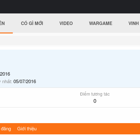
ÊN
CÓ GÌ MỚI
VIDEO
WARGAME
VINH
/2016
y nhất
05/07/2016
Điểm tương tác
0
 đăng
Giới thiệu