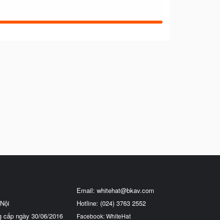
Email:
whitehat@bkav.com
Nội
Hotline: (024) 3763 2552
g cấp ngày 30/06/2016
Facebook: WhiteHat