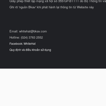
Giấy phép thiết lập mạng xã hội số 355/GP-BTTTT do Bộ Thông tin và
Ghi rõ 'nguồn Bkav' khi phát hành lại thông tin từ Website này
Email:
whitehat@bkav.com
Hotline: (024) 3763 2552
Facebook: WhiteHat
Quy định và điều khoản sử dụng