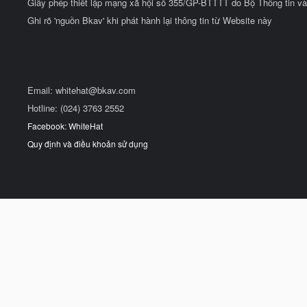
Giấy phép thiết lập mạng xã hội số 355/GP-BTTTT do Bộ Thông tin và
Ghi rõ 'nguồn Bkav' khi phát hành lại thông tin từ Website này
Email:
whitehat@bkav.com
Hotline: (024) 3763 2552
Facebook: WhiteHat
Quy định và điều khoản sử dụng