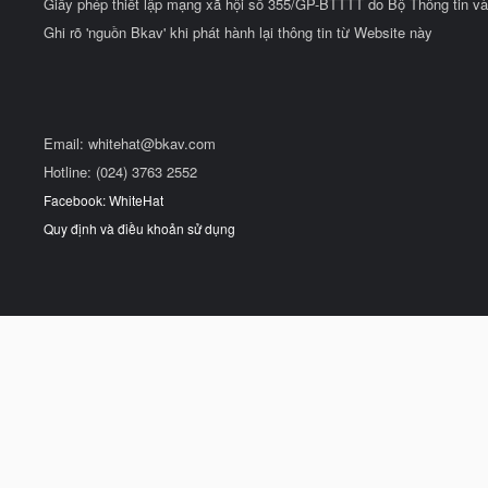
Giấy phép thiết lập mạng xã hội số 355/GP-BTTTT do Bộ Thông tin và
Ghi rõ 'nguồn Bkav' khi phát hành lại thông tin từ Website này
Email:
whitehat@bkav.com
Hotline: (024) 3763 2552
Facebook: WhiteHat
Quy định và điều khoản sử dụng