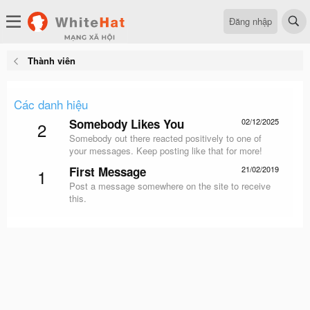
Đăng nhập
Thành viên
Các danh hiệu
Somebody Likes You
02/12/2025
2
Somebody out there reacted positively to one of
your messages. Keep posting like that for more!
First Message
21/02/2019
1
Post a message somewhere on the site to receive
this.