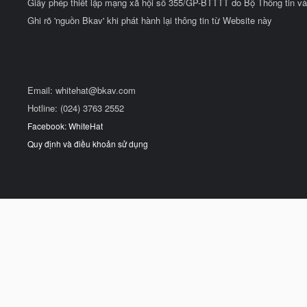
Giấy phép thiết lập mạng xã hội số 355/GP-BTTTT do Bộ Thông tin và
Ghi rõ 'nguồn Bkav' khi phát hành lại thông tin từ Website này
Email:
whitehat@bkav.com
Hotline: (024) 3763 2552
Facebook: WhiteHat
Quy định và điều khoản sử dụng