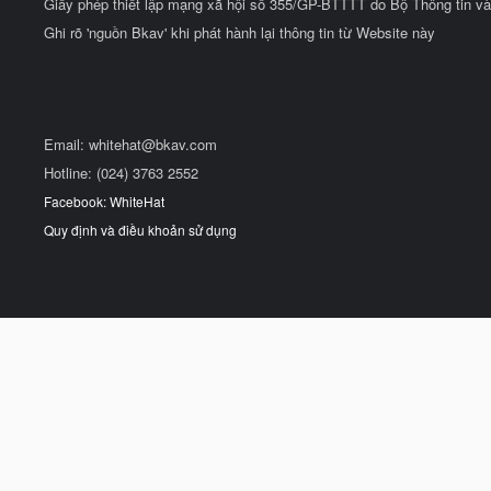
Giấy phép thiết lập mạng xã hội số 355/GP-BTTTT do Bộ Thông tin và
Ghi rõ 'nguồn Bkav' khi phát hành lại thông tin từ Website này
Email:
whitehat@bkav.com
Hotline: (024) 3763 2552
Facebook: WhiteHat
Quy định và điều khoản sử dụng