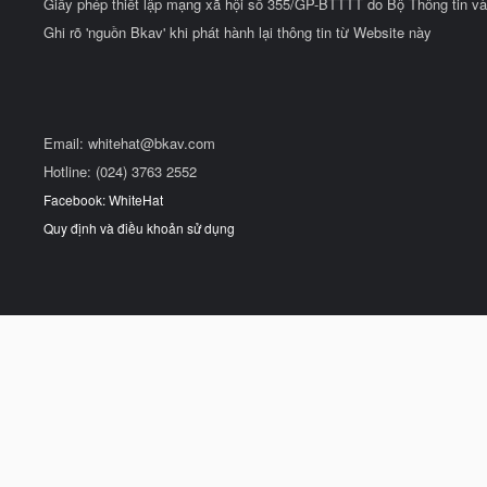
Giấy phép thiết lập mạng xã hội số 355/GP-BTTTT do Bộ Thông tin và
Ghi rõ 'nguồn Bkav' khi phát hành lại thông tin từ Website này
Email:
whitehat@bkav.com
Hotline: (024) 3763 2552
Facebook: WhiteHat
Quy định và điều khoản sử dụng