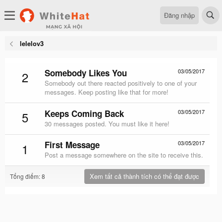
Đăng nhập
lelelov3
Somebody Likes You
03/05/2017
2
Somebody out there reacted positively to one of your
messages. Keep posting like that for more!
Keeps Coming Back
03/05/2017
5
30 messages posted. You must like it here!
First Message
03/05/2017
1
Post a message somewhere on the site to receive this.
Xem tất cả thành tích có thể đạt được
Tổng điểm: 8