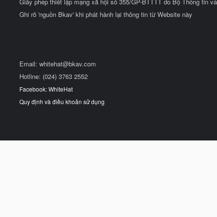
Giấy phép thiết lập mạng xã hội số 355/GP-BTTTT do Bộ Thông tin và
Ghi rõ 'nguồn Bkav' khi phát hành lại thông tin từ Website này
Email:
whitehat@bkav.com
Hotline: (024) 3763 2552
Facebook: WhiteHat
Quy định và điều khoản sử dụng