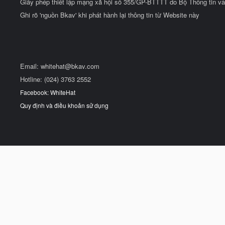
Giấy phép thiết lập mạng xã hội số 355/GP-BTTTT do Bộ Thông tin và
Ghi rõ 'nguồn Bkav' khi phát hành lại thông tin từ Website này
Email:
whitehat@bkav.com
Hotline: (024) 3763 2552
Facebook: WhiteHat
Quy định và điều khoản sử dụng