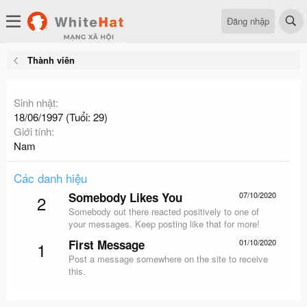
Đăng nhập
Thành viên
Sinh nhật
18/06/1997 (Tuổi: 29)
Giới tính
Nam
Các danh hiệu
Somebody Likes You
07/10/2020
2
Somebody out there reacted positively to one of
your messages. Keep posting like that for more!
First Message
01/10/2020
1
Post a message somewhere on the site to receive
this.