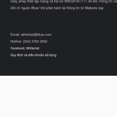
Giấy phép thiết lập mạng xã hội số 355/GP-BTTTT do Bộ Thông tin và
Ghi rõ 'nguồn Bkav' khi phát hành lại thông tin từ Website này
Email:
whitehat@bkav.com
Hotline: (024) 3763 2552
Facebook: WhiteHat
Quy định và điều khoản sử dụng