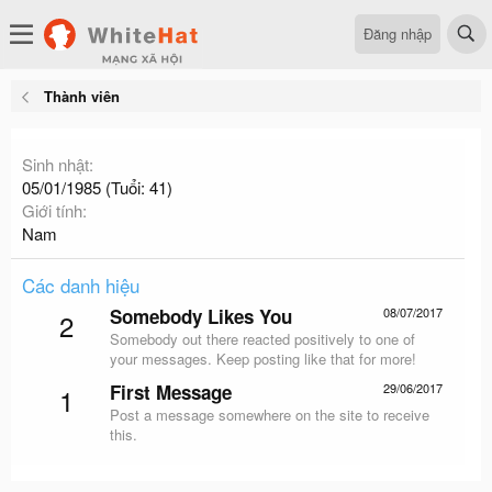
Đăng nhập
Thành viên
Sinh nhật
05/01/1985 (Tuổi: 41)
Giới tính
Nam
Các danh hiệu
Somebody Likes You
08/07/2017
2
Somebody out there reacted positively to one of
your messages. Keep posting like that for more!
First Message
29/06/2017
1
Post a message somewhere on the site to receive
this.