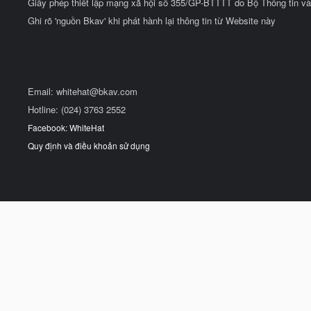
Giấy phép thiết lập mạng xã hội số 355/GP-BTTTT do Bộ Thông tin và
Ghi rõ 'nguồn Bkav' khi phát hành lại thông tin từ Website này
Email:
whitehat@bkav.com
Hotline: (024) 3763 2552
Facebook: WhiteHat
Quy định và điều khoản sử dụng