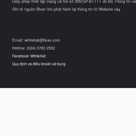
Giấy phép thiết lập mạng xã hội số 355/GP-BTTTT do Bộ Thông tin và
Ghi rõ 'nguồn Bkav' khi phát hành lại thông tin từ Website này
Email:
whitehat@bkav.com
Hotline: (024) 3763 2552
Facebook: WhiteHat
Quy định và điều khoản sử dụng